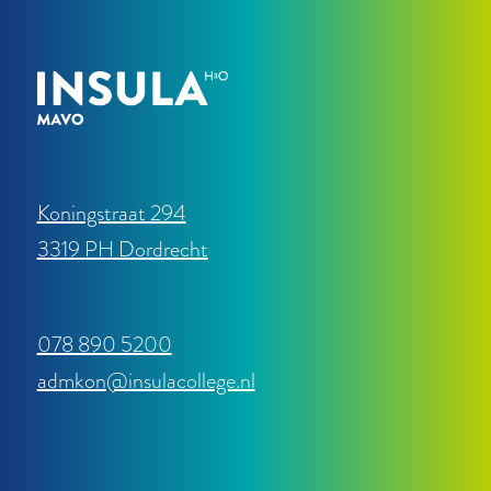
Koningstraat 294
3319 PH Dordrecht
078 890 5200
admkon@insulacollege.nl