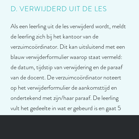
D. VERWIJDERD UIT DE LES
Als een leerling uit de les verwijderd wordt, meldt
de leerling zich bij het kantoor van de
verzuimcoördinator. Dit kan uitsluitend met een
blauw verwijderformulier waarop staat vermeld:
de datum, tijdstip van verwijdering en de paraaf
van de docent. De verzuimcoördinator noteert
op het verwijderformulier de aankomsttijd en
ondertekend met zijn/haar paraaf. De leerling
vult het gedeelte in wat er gebeurd is en gaat 5
minuten voor het einde van de les terug naar de
betreffende docent en geeft het formulier terug.
De docent vult zijn gedeelte in en maakt